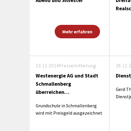
Abend und Silvester
Dreifa
Reals
Mehr erfahren
23.12.2024
Pressemitteilung
26.12.
Westenergie AG und Stadt
Dienst
Schmallenberg
Gerd Th
überreichen…
Dienst
Grundschule in Schmallenberg
wird mit Preisgeld ausgezeichnet