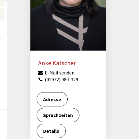
Förderungen von Bund und Land
Wald & Forst
t
Anke Katscher
E-Mail senden
(02972) 980-329
Adresse
Sprechzeiten
Details