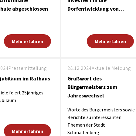
chturnhalle
investiert in die
chule abgeschlossen
Dorfentwicklung von…
Mehr erfahren
Mehr erfahren
2024
Pressemitteilung
28.12.2024
Aktuelle Meldung
jubiläum im Rathaus
Grußwort des
Bürgermeisters zum
iele feiert 25jähriges
Jahreswechsel
jubiläum
Worte des Bürgermeisters sowie
Berichte zu interessanten
Themen der Stadt
Mehr erfahren
Schmallenberg