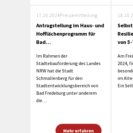
17.10.2024
Pressemitteilung
18.10.
Antragstellung im Haus- und
Selbs
Hofflächenprogramm für
Resili
Bad…
von 5
Im Rahmen der
Am Frei
Städtebauförderung des Landes
2024, f
NRW hat die Stadt
besonde
Schmallenberg für den
im Alte
Stadtentwicklungsbereich von
Ein Se
Bad Fredeburg unter anderem
die…
Mehr erfahren