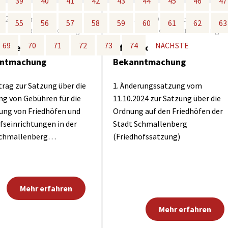
39
39
40
40
41
41
42
42
43
43
44
44
45
45
46
46
47
47
Maßnahmen zur
gestaltet
Barrierefreiheit
2024
Öffentliche
15.10.2024
Öffentliche
enberg
55
55
56
56
57
57
58
58
59
59
60
60
61
61
62
62
63
63
Bekanntmachung
Bekanntmachung
Unterstützung
rk
69
69
70
70
71
71
72
72
73
73
74
74
NÄCHSTE
NÄCHSTE
liche
Öffentliche
chutz
Brand-, Katastrophen-
und
ntmachung
Bekanntmachung
Bevölkerungsschutz
trag zur Satzung über die
1. Änderungssatzung vom
g von Gebühren für die
11.10.2024 zur Satzung über die
ung von Friedhöfen und
Ordnung auf den Friedhöfen der
fseinrichtungen in der
Stadt Schmallenberg
Schmallenberg…
(Friedhofssatzung)
Mehr erfahren
Mehr erfahren