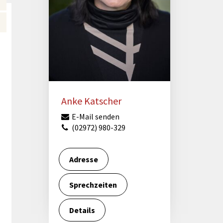
Förderungen von Bund und Land
Wald & Forst
Anke Katscher
E-Mail senden
(02972) 980-329
Adresse
Sprechzeiten
Details