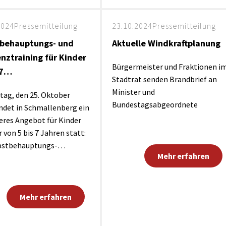
2024
Pressemitteilung
23.10.2024
Pressemitteilung
tbehauptungs- und
Aktuelle Windkraftplanung
enztraining für Kinder
Bürgermeister und Fraktionen i
-7…
Stadtrat senden Brandbrief an
Minister und
tag, den 25. Oktober
Bundestagsabgeordnete
indet in Schmallenberg ein
res Angebot für Kinder
r von 5 bis 7 Jahren statt:
lbstbehauptungs-…
Mehr erfahren
Mehr erfahren