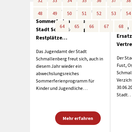
32
32
33
33
34
34
35
35
36
36
37
37
38
38
rtnerstädte
Organisation
Dienstleistungen
Jugend 
tsheimatpfleger
Steuern &
07.07.2023
Pressemitteilung
07.07.
Schmall
Kontaktpersonen
48
48
49
49
50
50
51
51
52
52
53
53
54
54
Gebühren
bcams
Netzwe
Sommerferienprogramm
Hilfe im
Ausschreibungen
64
64
65
65
66
66
67
67
68
68
Bekan
Kinders
Krisenfall
Stadt Schmallenberg -
Ersat
Restplätze…
Vertr
Das Jugendamt der Stadt
Der Sta
Schmallenberg freut sich, auch in
Fust, O
diesem Jahr wieder ein
Schmall
abwechslungsreiches
Verzich
Sommerferienprogramm für
30.06.2
Kinder und Jugendliche…
Stadt
Mehr erfahren