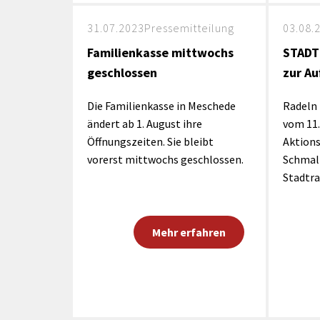
31.07.2023
Pressemitteilung
03.08.
Familienkasse mittwochs
STADT
geschlossen
zur Au
Die Familienkasse in Meschede
Radeln 
ändert ab 1. August ihre
vom 11.
Öffnungszeiten. Sie bleibt
Aktions
vorerst mittwochs geschlossen.
Schmall
Stadtra
Mehr erfahren