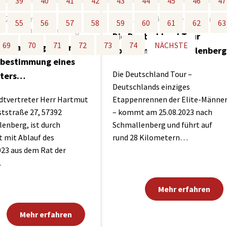
39
39
40
40
41
41
42
42
43
43
44
44
45
45
46
46
47
47
Maßnahmen zur
gestaltet
Barrierefreiheit
2023
Öffentliche
10.07.2023
Aktuelle Meldung
enberg
55
55
56
56
57
57
58
58
59
59
60
60
61
61
62
62
63
63
Bekanntmachung
Unterstützung
rk
Die Deutschland Tour
69
69
70
70
71
71
72
72
73
73
74
74
NÄCHSTE
NÄCHSTE
ntmachung - über die
chutz
Brand-, Katastrophen-
kommt nach Schmallenberg
und
zbestimmung eines
Bevölkerungsschutz
Die Deutschland Tour –
eters…
Deutschlands einziges
dtvertreter Herr Hartmut
Etappenrennen der Elite-Männe
ststraße 27, 57392
– kommt am 25.08.2023 nach
enberg, ist durch
Schmallenberg und führt auf
t mit Ablauf des
rund 28 Kilometern…
023 aus dem Rat der
…
Mehr erfahren
Mehr erfahren