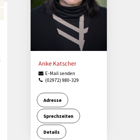
Förderungen von Bund und Land
Wald & Forst
r
Anke Katscher
E-Mail senden
(02972) 980-329
Adresse
Sprechzeiten
Details