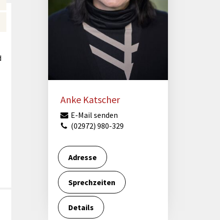
Förderungen von Bund und Land
Wald & Forst
d
Anke Katscher
E-Mail senden
(02972) 980-329
Adresse
Sprechzeiten
Details