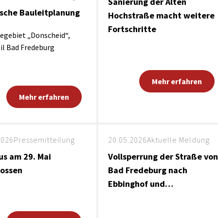
Sanierung der Alten
sche Bauleitplanung
Hochstraße macht weitere
Fortschritte
egebiet „Donscheid“,
il Bad Fredeburg
Mehr erfahren
Mehr erfahren
2026
Pressemitteilung
20.05.2026
Aktuelle Meldung
us am 29. Mai
Vollsperrung der Straße von
lossen
Bad Fredeburg nach
Ebbinghof und…