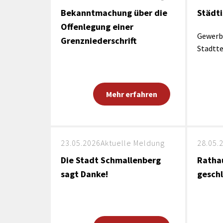
Bekanntmachung über die
Städti
Offenlegung einer
Gewerb
Grenzniederschrift
Stadtte
Mehr erfahren
23.05.2026
Aktuelle Meldung
28.05.
Die Stadt Schmallenberg
Ratha
sagt Danke!
gesch