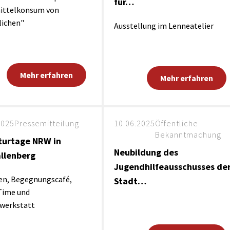
für…
ittelkonsum von
lichen"
Ausstellung im Lenneatelier
Mehr erfahren
Mehr erfahren
2025
Pressemitteilung
10.06.2025
Öffentliche
Bekanntmachung
turtage NRW in
Neubildung des
llenberg
Jugendhilfeausschusses de
en, Begegnungscafé,
Stadt…
Time und
bwerkstatt