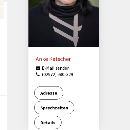
Förderungen von Bund und Land
Wald & Forst
Anke Katscher
E-Mail senden
(02972) 980-329
Adresse
Sprechzeiten
Details