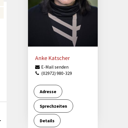
Förderungen von Bund und Land
Wald & Forst
Anke Katscher
E-Mail senden
(02972) 980-329
Adresse
Sprechzeiten
Details
r