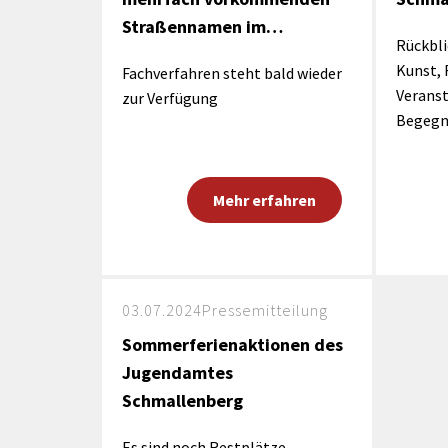
Straßennamen im…
Rückbli
Kunst, 
Fachverfahren steht bald wieder
Verans
zur Verfügung
Begeg
Mehr erfahren
03.07.2024
Pressemitteilung
Sommerferienaktionen des
Jugendamtes
Schmallenberg
Es sind noch Restplätze