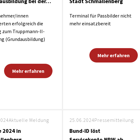
ausbildung bei der…
Stadt Schmallenberg
lnehmer/innen
Terminal für Passbilder nicht
erten erfolgreich die
mehr einsatzbereit
g zum Truppmann-II-
ng (Grundausbildung)
Mehr erfahren
Mehr erfahren
2024
Aktuelle Meldung
25.06.2024
Pressemitteilung
e 2024 in
Bund-ID löst
llenberg
Servicekonto.NRW ab