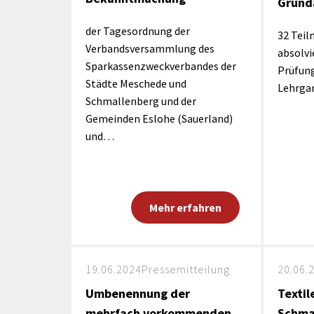
Grund
der Tagesordnung der
32 Tei
Verbandsversammlung des
absolvi
Sparkassenzweckverbandes der
Prüfun
Städte Meschede und
Lehrga
Schmallenberg und der
Gemeinden Eslohe (Sauerland)
und…
Mehr erfahren
19.06.2024
Pressemitteilung
20.06.
Umbenennung der
Textil
mehrfach vorkommenden
Schma