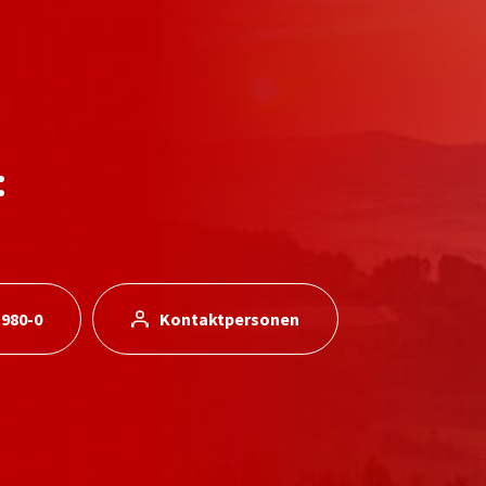
:
 980-0
Kontaktpersonen