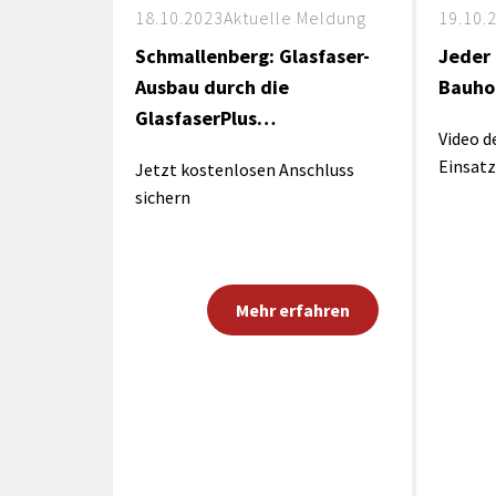
18.10.2023
Aktuelle Meldung
19.10.
Schmallenberg: Glasfaser-
Jeder 
Ausbau durch die
Bauho
GlasfaserPlus…
Video d
Einsatz
Jetzt kostenlosen Anschluss
sichern
Mehr erfahren