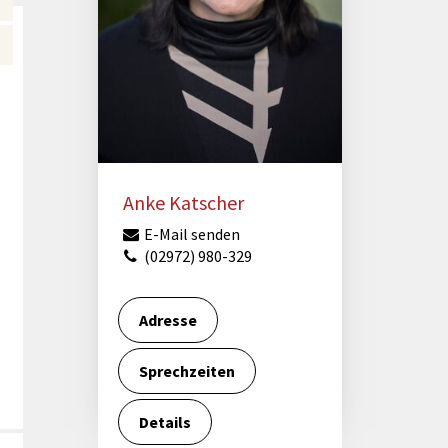
Förderungen von Bund und Land
Wald & Forst
Anke Katscher
E-Mail senden
(02972) 980-329
Adresse
Sprechzeiten
Details