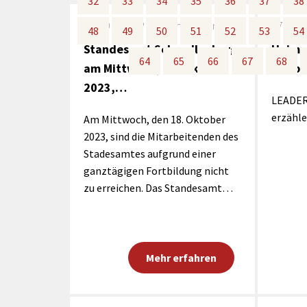
32
32
33
33
34
34
35
35
36
36
37
37
38
38
rtnerstädte
Organisation
Dienstleistungen
Jugend 
tsheimatpfleger
Steuern &
16.10.2023
Pressemitteilung
17.10.
Schmall
Kontaktpersonen
48
48
49
49
50
50
51
51
52
52
53
53
54
54
Gebühren
bcams
Netzwe
Standesamt Schmallenberg
Heimat
Hilfe im
Ausschreibungen
64
64
65
65
66
66
67
67
68
68
Kinders
Krisenfall
am Mittwoch, 18. Oktober
erleb
2023,…
LEADER
erzähle
Am Mittwoch, den 18. Oktober
2023, sind die Mitarbeitenden des
Stadesamtes aufgrund einer
ganztägigen Fortbildung nicht
zu erreichen. Das Standesamt…
Mehr erfahren