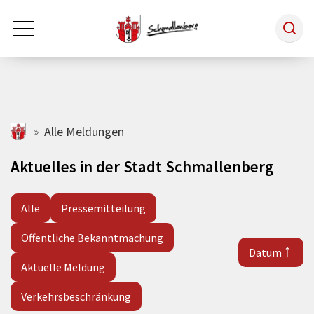
Zum Hauptinhalt springen
Rathaus & Politik
schmallenberg.de
Alle Meldungen
Aktuelles in der Stadt Schmallenberg
Leben & Arbeiten
Alle
Pressemitteilung
Tourismus
Öffentliche Bekanntmachung
Datum
Freizeit & Kultur
Aktuelle Meldung
Verkehrsbeschränkung
Wirtschaft