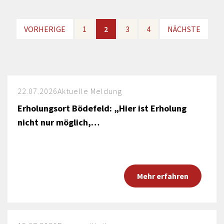
VORHERIGE
VORHERIGE
1
1
2
2
3
3
4
4
NÄCHSTE
NÄCHSTE
22.07.2026
Aktuelle Meldung
Erholungsort Bödefeld: „Hier ist Erholung
nicht nur möglich,…
Mehr erfahren