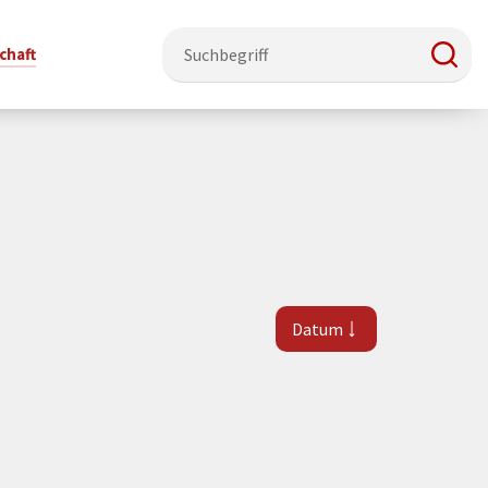
chaft
e & Ehrenamt
Politik
Veranstaltungsorte
Stadtentwicklung, Klima & Natur
Presse
t
erzeichnis
Rat &
Stadthalle Schmallenberg
Verkehrsbeschränkungen
Pressearbeit & Medien
Ausschüsse
nung
ützung
Kurhaus Bad Fredeburg
Bauen & Wohnen
News-Archiv
Datum
 & Ehrenamt
Ortsvorsteher
Orte für Ihre Trauung
Teilnehmergemeinschaften
Öffentliche
ttbewerb
Ratsinfosystem
Bekanntmachungen
Musikbildungszentrum
Straßenkataster
Dorf hat
50 Jahre kommunale
Dritter Ort
Wasserversorgung
“
Parteien &
Neugliederung
Barrierefreiheit bei Veranstaltungen
Breitbandausbau
Wahlen
Mobilität