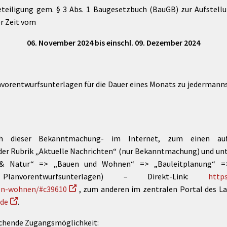
beteiligung gem. § 3 Abs. 1 Baugesetzbuch (BauGB) zur Aufstel
er Zeit vom
06. November 2024 bis einschl. 09. Dezember 2024
vorentwurfsunterlagen für die Dauer eines Monats zu jedermann
eßlich dieser Bekanntmachung- im Internet, zum einen a
der Rubrik „Aktuelle Nachrichten“ (nur Bekanntmachung) und unt
 & Natur“ => „Bauen und Wohnen“ => „Bauleitplanung“ =>
lanvorentwurfsunterlagen) – Direkt-Link:
http
en-wohnen/#c39610
, zum anderen im zentralen Portal des L
.de
.
reichende Zugangsmöglichkeit: