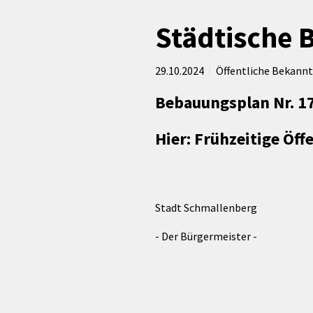
rtnerstädte
Organisation
Dienstleistungen
Jugend 
tsheimatpfleger
Steuern &
Städtische 
Schmall
Kontaktpersonen
Gebühren
bcams
Netzwe
Hilfe im
Ausschreibungen
Kinders
Krisenfall
29.10.2024
Öffentliche Bekan
Bebauungsplan Nr. 17
Hier: Frühzeitige Öf
Stadt Schmallenber
- Der Bürgermeister -