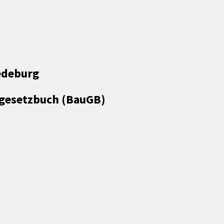
Förderungen von Bund und Land
Wald & Forst
edeburg
augesetzbuch (BauGB)