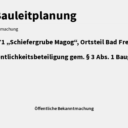
Maßnahmen zur
gestaltet
Barrierefreiheit
Bauleitplanung
enberg
Unterstützung
rk
chutz
Brand-, Katastrophen-
ntmachung
und
1 „Schiefergrube Magog“, Ortsteil Bad Fr
Bevölkerungsschutz
fentlichkeitsbeteiligung gem. § 3 Abs. 1 B
g
Öffentliche Bekanntmachung