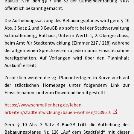
BauGB i.V.m. den §§ 7 und 52 der Gemeindeordnung NRW
öffentlich bekannt gemacht.
Die Aufhebungssatzung des Bebauungsplanes wird gem. § 10
Abs. 3 Satz 2 und 3 BauGB ab sofort bei der Stadtverwaltung
Schmallenberg, Rathaus, Unterm Werth 1, 2. Obergeschoss,
beim Amt für Stadtentwicklung (Zimmer 217 / 218) während
der allgemeinen Sprechzeiten zu jedermanns Einsichtnahme
bereitgehalten. Auf Verlangen wird über den Planinhalt
Auskunft erteilt.
Zusätzlich werden die vg. Planunterlagen in Kürze auch auf
der städtischen Homepage unter folgendem Link zur
Einsichtnahme und zum Download bereitgestellt:
https://www.schmallenberg.de/leben-
arbeiten/stadtentwicklung/bauen-wohnen/#c39610
Gem. § 10 Abs. 3 Satz 4 BauGB tritt die Aufhebung des
Bebauungsplanes Nr. 126 „Auf dem Stadtfeld“ mit dieser