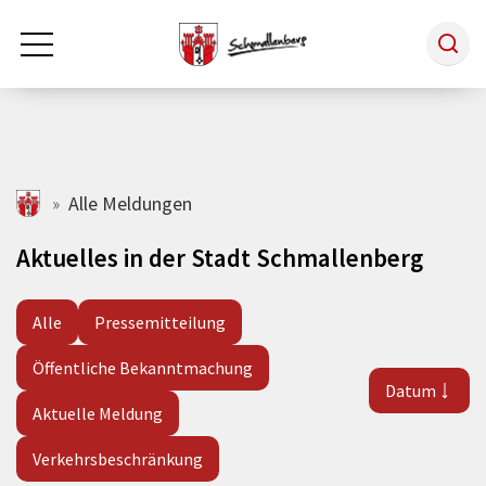
Zum Hauptinhalt springen
Rathaus & Politik
schmallenberg.de
Alle Meldungen
Aktuelles in der Stadt Schmallenberg
Leben & Arbeiten
Alle
Pressemitteilung
Tourismus
Öffentliche Bekanntmachung
Datum
Freizeit & Kultur
Aktuelle Meldung
Verkehrsbeschränkung
Wirtschaft