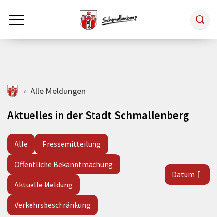
Zum Hauptinhalt springen
Rathaus & Politik
schmallenberg.de
Alle Meldungen
Aktuelles in der Stadt Schmallenberg
Leben & Arbeiten
Alle
Pressemitteilung
Tourismus
Öffentliche Bekanntmachung
Datum
Freizeit & Kultur
Aktuelle Meldung
Verkehrsbeschränkung
Wirtschaft