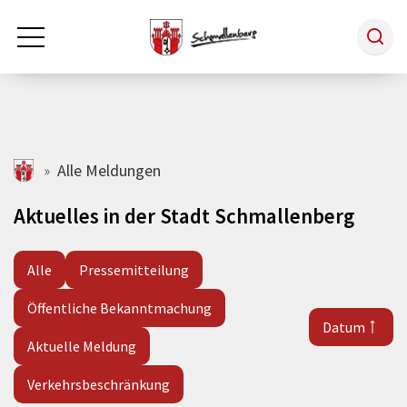
Zum Hauptinhalt springen
Rathaus & Politik
schmallenberg.de
Alle Meldungen
Aktuelles in der Stadt Schmallenberg
Leben & Arbeiten
Alle
Pressemitteilung
Tourismus
Öffentliche Bekanntmachung
Datum
Freizeit & Kultur
Aktuelle Meldung
Verkehrsbeschränkung
Wirtschaft