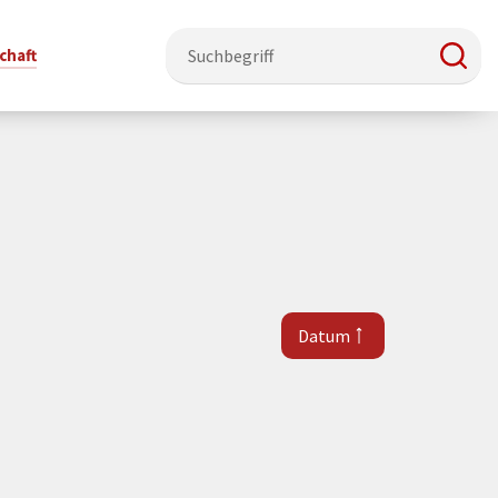
chaft
e & Ehrenamt
Politik
Veranstaltungsorte
Stadtentwicklung, Klima & Natur
Presse
t
erzeichnis
Rat &
Stadthalle Schmallenberg
Verkehrsbeschränkungen
Pressearbeit & Medien
Ausschüsse
nung
ützung
Kurhaus Bad Fredeburg
Bauen & Wohnen
News-Archiv
Datum
 & Ehrenamt
Ortsvorsteher
Orte für Ihre Trauung
Teilnehmergemeinschaften
Öffentliche
ttbewerb
Ratsinfosystem
Bekanntmachungen
Musikbildungszentrum
Straßenkataster
Dorf hat
50 Jahre kommunale
Dritter Ort
Wasserversorgung
“
Parteien &
Neugliederung
Barrierefreiheit bei Veranstaltungen
Breitbandausbau
Wahlen
Mobilität