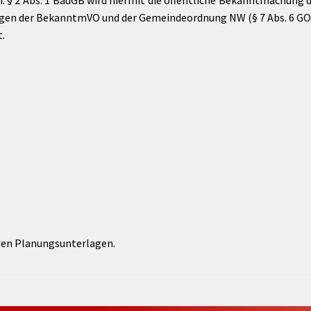
m. § 2 Abs. 1 BauGB wird hiermit die öffentliche Bekanntmachung 
en der BekanntmVO und der Gemeindeordnung NW (§ 7 Abs. 6 GO 
.
den Planungsunterlagen.