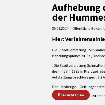
rtnerstädte
Organisation
Dienstleistungen
Jugend 
Aufhebung 
tsheimatpfleger
Steuern &
Schmall
Kontaktpersonen
der Hummesk
Gebühren
bcams
Netzwe
Hilfe im
Ausschreibungen
Kinders
Krisenfall
25.01.2024
Öffentliche Bekan
Hier: Verfahrenseinl
Die Stadtvertretung Schmalle
Bebauungsplanes Nr. 37 „Ober der
„Die Stadtvertretung Schmallen
des im Jahr 1985 in Kraft getre
Aufstellungsbeschluss gem. § 2 
Der bisherige Geltungsber
Übersichtsplan
zu erse