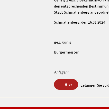
Gem. § 2 Abs. 3 BekanntmVO i.V.
den entsprechenden Bestimmung
Stadt Schmallenberg angeordnet
Schmallenberg, den 16.01.2024
gez. König
Bürgermeister
Anlagen:
Hier
gelangen Sie zu 