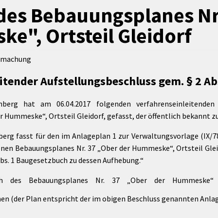
Maßnahmen zur
gestaltet
des Bebauungsplanes Nr
Barrierefreiheit
enberg
e", Ortsteil Gleidorf
Unterstützung
rk
chutz
Brand-, Katastrophen-
und
ntmachung
Bevölkerungsschutz
eitender Aufstellungsbeschluss gem. § 2 A
nberg hat am 06.04.2017 folgenden verfahrenseinleitende
 Hummeske“, Ortsteil Gleidorf, gefasst, der öffentlich bekannt z
berg fasst für den im Anlageplan 1 zur Verwaltungsvorlage (IX/
tenen Bebauungsplanes Nr. 37 „Ober der Hummeske“, Ortsteil Glei
Abs. 1 Baugesetzbuch zu dessen Aufhebung.“
eich des Bebauungsplanes Nr. 37 „Ober der Hummeske“
hen (der Plan entspricht der im obigen Beschluss genannten Anlag