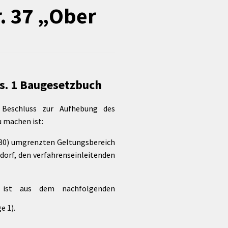
. 37 „Ober
Förderungen von Bund und Land
Wald & Forst
bs. 1 Baugesetzbuch
n Beschluss zur Aufhebung des
u machen ist:
780) umgrenzten Geltungsbereich
dorf, den verfahrenseinleitenden
 ist aus dem nachfolgenden
e 1).