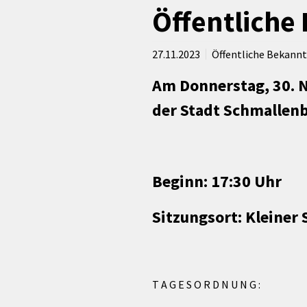
rtnerstädte
Organisation
Dienstleistungen
Jugend 
Öffentlich
tsheimatpfleger
Steuern &
Schmall
Kontaktpersonen
Gebühren
bcams
Netzwe
Hilfe im
27.11.2023
Öffentliche Bekan
Ausschreibungen
Kinders
Krisenfall
Am Donnerstag, 30. N
der Stadt Schmallenb
Beginn: 17:30 Uhr
Sitzungsort: Kleiner 
T A G E S O R D N U N G :