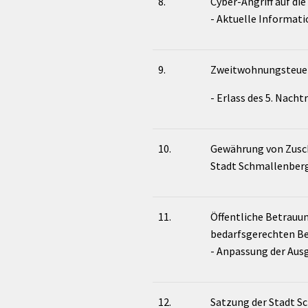
8.
Cyber-Angriff auf die
- Aktuelle Informat
9.
Zweitwohnungsteue
- Erlass des 5. Nach
10.
Gewährung von Zusch
Stadt Schmallenber
11.
Öffentliche Betrauu
bedarfsgerechten Be
- Anpassung der Aus
12.
Satzung der Stadt S