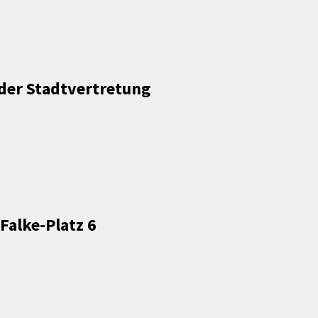
Förderungen von Bund und Land
Wald & Forst
der Stadtvertretung
Falke-Platz 6