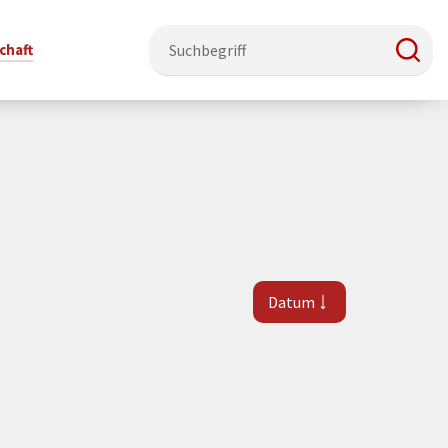
chaft
e & Ehrenamt
Politik
Veranstaltungsorte
Stadtentwicklung, Klima & Natur
Presse
t
erzeichnis
Rat &
Stadthalle Schmallenberg
Verkehrsbeschränkungen
Pressearbeit & Medien
Ausschüsse
nung
ützung
Kurhaus Bad Fredeburg
Bauen & Wohnen
News-Archiv
Datum
 & Ehrenamt
Ortsvorsteher
Orte für Ihre Trauung
Teilnehmergemeinschaften
Öffentliche
ttbewerb
Ratsinfosystem
Bekanntmachungen
Musikbildungszentrum
Straßenkataster
Dorf hat
50 Jahre kommunale
Dritter Ort
Wasserversorgung
“
Parteien &
Neugliederung
Barrierefreiheit bei Veranstaltungen
Breitbandausbau
Wahlen
Mobilität