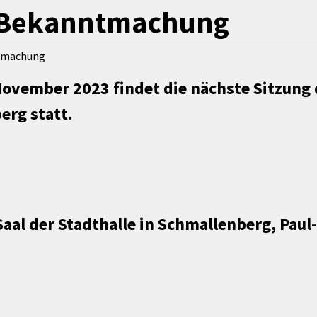
Maßnahmen zur
gestaltet
e Bekanntmachung
Barrierefreiheit
enberg
Unterstützung
rk
ntmachung
chutz
Brand-, Katastrophen-
und
ovember 2023 findet die nächste Sitzung 
Bevölkerungsschutz
erg statt.
Saal der Stadthalle in Schmallenberg, Paul-