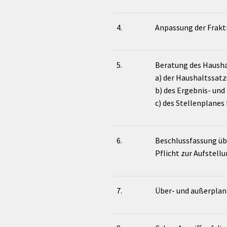
4.
Anpassung der Frak
5.
Beratung des Hausha
a) der Haushaltssatz
b) des Ergebnis- und
c) des Stellenplanes
6.
Beschlussfassung übe
Pflicht zur Aufstell
7.
Über- und außerpla