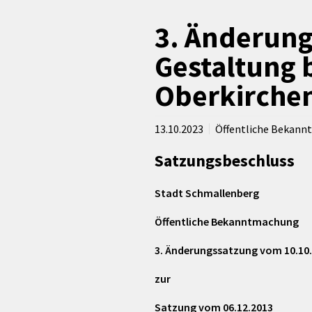
rtnerstädte
Organisation
Dienstleistungen
Jugend 
tsheimatpfleger
Steuern &
3. Änderung
Schmall
Kontaktpersonen
Gebühren
bcams
Netzwe
Hilfe im
Gestaltung b
Ausschreibungen
Kinders
Krisenfall
Oberkirche
13.10.2023
Öffentliche Bekan
Satzungsbeschluss
Stadt Schmallenberg
Öffentliche Bekanntmachung
3. Änderungssatzung vom ­­­­­10.10
zur
Satzung vom 06.12.2013