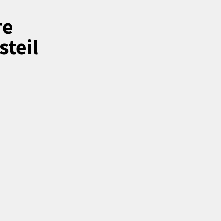
Förderungen von Bund und Land
re
Wald & Forst
steil