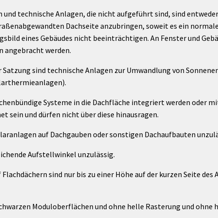
und technische Anlagen, die nicht aufgeführt sind, sind entwede
raßenabgewandten Dachseite anzubringen, soweit es ein normaler
ngsbild eines Gebäudes nicht beeinträchtigen. An Fenster und Ge
n angebracht werden.
r Satzung sind technische Anlagen zur Umwandlung von Sonnenene
larthermieanlagen).
chenbündige Systeme in die Dachfläche integriert werden oder 
et sein und dürfen nicht über diese hinausragen.
laranlagen auf Dachgauben oder sonstigen Dachaufbauten unzulä
ichende Aufstellwinkel unzulässig.
Flachdächern sind nur bis zu einer Höhe auf der kurzen Seite des 
schwarzen Moduloberflächen und ohne helle Rasterung und ohne h