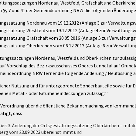
altungssatzungen Nordenau, Westfeld, Grafschaft und Oberkirchen
n §§ 7 und 41 der Gemeindeordnung NRW die folgenden Änderungen
tungssatzung Nordenau vom 19.12.2012 (Anlage 3 zur Verwaltungsv
ungssatzung Westfeld vom 19.12.2012 (Anlage 4 zur Verwaltungsv
ungssatzung Grafschaft vom 20.05.2016 (Anlage 5 zur Verwaltungs
ungssatzung Oberkirchen vom 06.12.2013 (Anlage 6 zur Verwaltun
taltungssatzungen Nordenau, Westfeld und Oberkirchen zur zuläss
uf Vorschlag des Bezirksausschusses Oberes Lennetal auf Grund
Gemeindeordnung NRW ferner die folgende Änderung / Neufassung a
licher Nutzung und für untergeordnete Sonderbauteile sowie für 
benen Metall- oder Bitumeneindeckungen zulässig.““
 1 der Verordnung über die öffentliche Bekanntmachung von kommu
tätigt, dass
hier: 3. Änderung der Ortsgestaltungssatzung Oberkirchen – mit d
berg vom 28.09.2023 übereinstimmt und