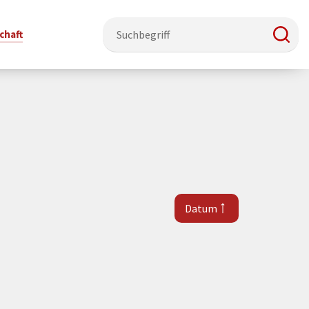
chaft
e & Ehrenamt
Politik
Veranstaltungsorte
Stadtentwicklung, Klima & Natur
Presse
t
erzeichnis
Rat &
Stadthalle Schmallenberg
Verkehrsbeschränkungen
Pressearbeit & Medien
Ausschüsse
nung
ützung
Kurhaus Bad Fredeburg
Bauen & Wohnen
News-Archiv
Datum
 & Ehrenamt
Ortsvorsteher
Orte für Ihre Trauung
Teilnehmergemeinschaften
Öffentliche
ttbewerb
Ratsinfosystem
Bekanntmachungen
Musikbildungszentrum
Straßenkataster
Dorf hat
50 Jahre kommunale
Dritter Ort
Wasserversorgung
“
Parteien &
Neugliederung
Barrierefreiheit bei Veranstaltungen
Breitbandausbau
Wahlen
Mobilität