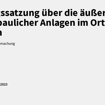
Maßnahmen zur
gestaltet
Barrierefreiheit
ssatzung über die äuße
enberg
Unterstützung
rk
aulicher Anlagen im Ort
chutz
Brand-, Katastrophen-
und
n
Bevölkerungsschutz
ntmachung
.2023