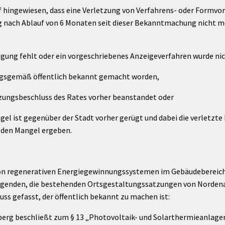
uf hingewiesen, dass eine Verletzung von Verfahrens- oder Formvo
nach Ablauf von 6 Monaten seit dieser Bekanntmachung nicht 
gung fehlt oder ein vorgeschriebenes Anzeigeverfahren wurde nic
ungsgemäß öffentlich bekannt gemacht worden,
tzungsbeschluss des Rates vorher beanstandet oder
el ist gegenüber der Stadt vorher gerügt und dabei die verletzte 
 den Mangel ergeben.
on regenerativen Energiegewinnungssystemen im Gebäudebereich 
lgenden, die bestehenden Ortsgestaltungssatzungen von Nordenau
ss gefasst, der öffentlich bekannt zu machen ist:
berg beschließt zum § 13 „Photovoltaik- und Solarthermieanlage