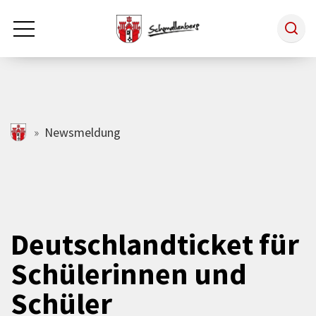
Zum Hauptinhalt springen
Rathaus & Politik
schmallenberg.de
Newsmeldung
Leben & Arbeiten
Tourismus
Deutschlandticket für
Schülerinnen und
Freizeit & Kultur
Schüler
Wirtschaft