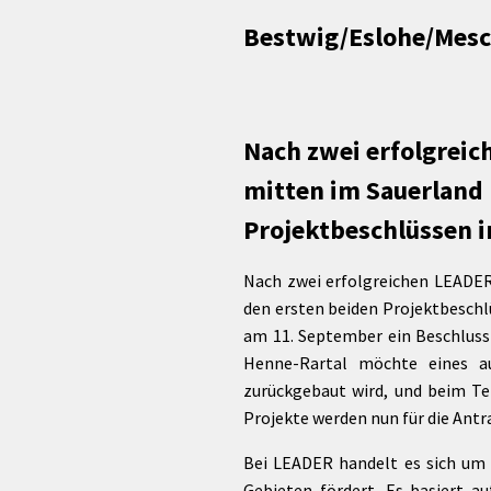
rtnerstädte
Organisation
Dienstleistungen
Jugend 
Bestwig/Eslohe/Mes
tsheimatpfleger
Steuern &
Schmall
Kontaktpersonen
Gebühren
bcams
Netzwe
Hilfe im
Ausschreibungen
Kinders
Krisenfall
Nach zwei erfolgreic
mitten im Sauerland 
Projektbeschlüssen i
Nach zwei erfolgreichen LEADER
den ersten beiden Projektbeschlü
am 11. September ein Beschluss 
Henne-Rartal möchte eines auf
zurückgebaut wird, und beim Te
Projekte werden nun für die Antr
Bei LEADER handelt es sich um 
Gebieten fördert. Es basiert 