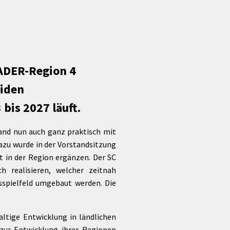
Förderungen von Bund und Land
Wald & Forst
EADER-Region 4
eiden
bis 2027 läuft.
and nun auch ganz praktisch mit
Dazu wurde in der Vorstandsitzung
t in der Region ergänzen. Der SC
h realisieren, welcher zeitnah
sspielfeld umgebaut werden. Die
ltige Entwicklung in ländlichen
zur Entwicklung ihrer Regionen