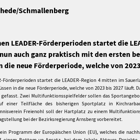
Maßnahmen zur
gestaltet
chede/Schmallenberg
Barrierefreiheit
enberg
Unterstützung
rk
chutz
Brand-, Katastrophen-
und
hen LEADER-Förderperioden startet die L
Bevölkerungsschutz
nun auch ganz praktisch mit den ersten b
n die neue Förderperiode, welche von 2023 
-Förderperioden startet die LEADER-Region 4 mitten im Sauerl
ssen in die neue Förderperiode, welche von 2023 bis 2027 läuft. 
gefasst. Zwei Multifunktionsspielfelder sollen das Sportangebo
 einer Teilfläche des bisherigen Sportplatz in Kirchrarbac
nnisverein Freienohl soll der Hartplatz zu einem Multifunktion
agstellung bei der Bezirksregierung Arnsberg vorbereitet.
ein Programm der Europäischen Union (EU), welches die nachha
auf einem Bottom-up-Ansatz, bei dem lokale Akteure Projekte 