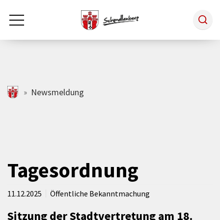
Zum Hauptinhalt springen
Rathaus & Politik
schmallenberg.de
Newsmeldung
Leben & Arbeiten
Tourismus
Tagesordnung
Freizeit & Kultur
11.12.2025
Öffentliche Bekanntmachung
Sitzung der Stadtvertretung am 18.
Wirtschaft