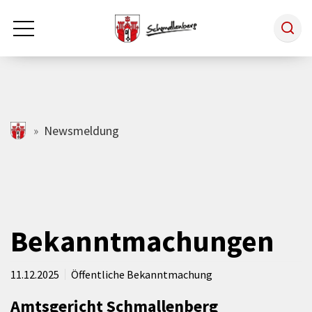
Zum Hauptinhalt springen
Rathaus & Politik
schmallenberg.de
Newsmeldung
Leben & Arbeiten
Tourismus
Bekanntmachungen
Freizeit & Kultur
11.12.2025
Öffentliche Bekanntmachung
Amtsgericht Schmallenberg
Wirtschaft