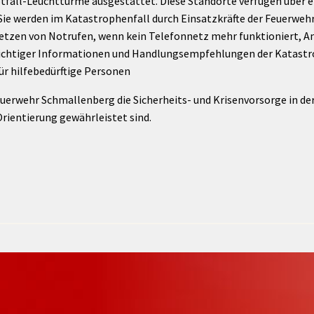
tfall-Leuchttürme ausgestattet. Diese Standorte verfügen über
. Sie werden im Katastrophenfall durch Einsatzkräfte der Feuerweh
setzen von Notrufen, wenn kein Telefonnetz mehr funktioniert, A
wichtiger Informationen und Handlungsempfehlungen der Katas
ür hilfebedürftige Personen
uerwehr Schmallenberg die Sicherheits- und Krisenvorsorge in der
Orientierung gewährleistet sind.