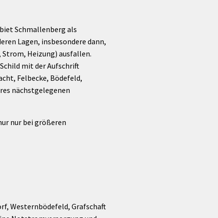
Förderungen von Bund und Land
Wald & Forst
iet Schmallenberg als
deren Lagen, insbesondere dann,
 Strom, Heizung) ausfallen.
child mit der Aufschrift
acht, Felbecke, Bödefeld,
Ihres nächstgelegenen
 nur nur bei größeren
rf, Westernbödefeld, Grafschaft