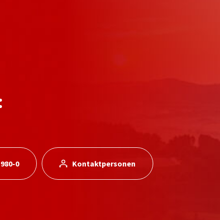
:
 980-0
Kontaktpersonen