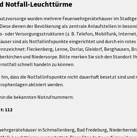
d Notfall-Leuchttürme
Maßnahmen zur
gestaltet
Barrierefreiheit
enberg
utzvorsorge wurden mehrere Feuerwehrgerätehäuser im Stadtgeb
Unterstützung
rk
Diese dienen der Bevölkerung als zentrale Anlaufstellen in beson
chutz
Brand-, Katastrophen-
der Versorgungsstrukturen (z. B. Telefon, Mobilfunk, Internet,
und
er sind als Notfallinfopunkte eingerichtet und durch ein rotes S
Bevölkerungsschutz
nnzeichnet: Fleckenberg, Lenne, Dorlar, Gleidorf, Berghausen, Br
erkirchen und Niedersorpe. Bitte merken Sie sich den Standort 
nstfall schnell handeln zu können.
f hin, dass die Notfallinfopunkte nicht dauerhaft besetzt sind und
rophenlagen aktiviert werden.
hin die bekannten Notrufnummern:
t: 112
wehrgerätehäuser in Schmallenberg, Bad Fredeburg, Niederberndo