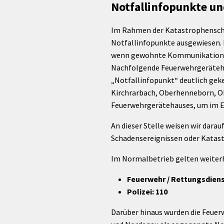
rtnerstädte
Organisation
Notfallinfopunkte un
Dienstleistungen
Jugend 
tsheimatpfleger
Steuern &
Schmall
Kontaktpersonen
Gebühren
Im Rahmen der Katastrophensch
bcams
Netzwe
Hilfe im
Notfallinfopunkte ausgewiesen. 
Ausschreibungen
Kinders
Krisenfall
wenn gewohnte Kommunikations- o
Nachfolgende Feuerwehrgerätehäus
„Notfallinfopunkt“ deutlich geke
Kirchrarbach, Oberhenneborn, Ob
Feuerwehrgerätehauses, um im Er
An dieser Stelle weisen wir darau
Schadensereignissen oder Katast
Im Normalbetrieb gelten weiter
Feuerwehr / Rettungsdiens
Polizei: 110
Darüber hinaus wurden die Feuer