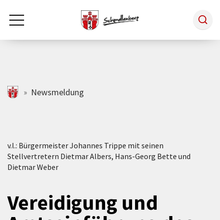
Zum Hauptinhalt springen
Rathaus & Politik
schmallenberg.de
Newsmeldung
Leben & Arbeiten
v.l.: Bürgermeister Johannes Trippe mit seinen
Tourismus
Stellvertretern Dietmar Albers, Hans-Georg Bette und
Dietmar Weber
Freizeit & Kultur
Vereidigung und
Wirtschaft