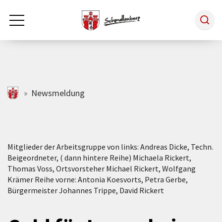
Zum Hauptinhalt springen
Rathaus & Politik
schmallenberg.de
Newsmeldung
Leben & Arbeiten
Mitglieder der Arbeitsgruppe von links: Andreas Dicke, Techn.
Tourismus
Beigeordneter, ( dann hintere Reihe) Michaela Rickert,
Thomas Voss, Ortsvorsteher Michael Rickert, Wolfgang
Krämer Reihe vorne: Antonia Koesvorts, Petra Gerbe,
Freizeit & Kultur
Bürgermeister Johannes Trippe, David Rickert
Wirtschaft