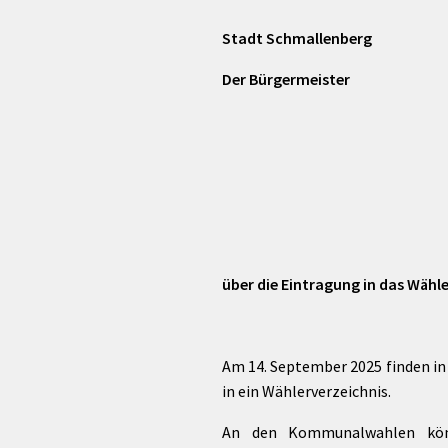
rtnerstädte
Organisation
Dienstleistungen
Jugend 
tsheimatpfleger
Steuern &
Stadt Schmallenberg
Schmall
Kontaktpersonen
Gebühren
bcams
Netzwe
Hilfe im
Der Bürgermeister
Ausschreibungen
Kinders
Krisenfall
über die Eintragung in das Wähle
Am 14. September 2025 finden in
in ein Wählerverzeichnis.
An den Kommunalwahlen könne