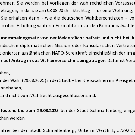
nehmen. Sie werden bei Vorliegen der wahlrechtlichen Voraus
getragen, in der sie am 03.08.2025 – Stichtag – für eine Wohnung
Sie erhalten dann - wie die deutschen Wahlberechtigten – v
n ohne Erfüllung weiterer Formalitäten an den Kommunalwahle
undesmeldegesetz von der Meldepflicht befreit und nicht bei
ländischen diplomatischen Mission oder konsularischen Vertretu
tionierten ausländischen NATO-Streitkraft einschließlich der i
r auf Antrag in das Wählerverzeichnis eingetragen
. Dafür ist Vo
aben,
r der Wahl (29.08.2025) in der Stadt – bei Kreiswahlen im Kreisge
innehaben,
hland nicht vom Wahlrecht ausgeschlossen sind.
testens bis zum 29.08.2025
bei der Stadt Schmallenberg eing
chen werden.
nfrei bei der Stadt Schmallenberg, Unterm Werth 1, 57392 S