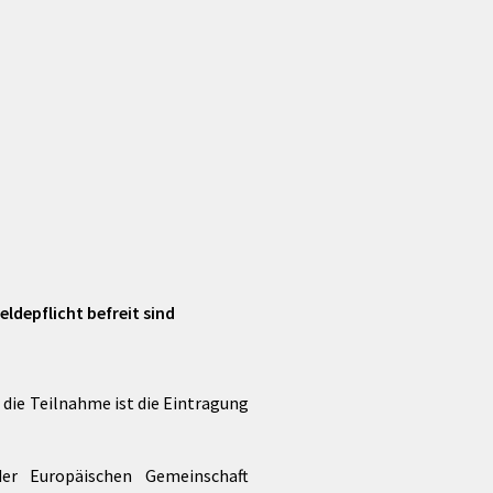
Förderungen von Bund und Land
Wald & Forst
ldepflicht befreit sind
die Teilnahme ist die Eintragung
er Europäischen Gemeinschaft