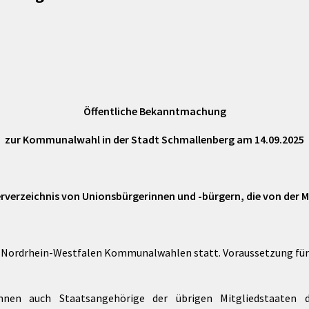
Maßnahmen zur
gestaltet
Barrierefreiheit
enberg
Unterstützung
rk
chutz
Brand-, Katastrophen-
und
Bevölkerungsschutz
Öffentliche Bekanntmachung
zur Kommunalwahl in der Stadt Schmallenberg am 14.09.2025
rverzeichnis von Unionsbürgerinnen und -bürgern, die von der Me
 Nordrhein-Westfalen Kommunalwahlen statt. Voraussetzung für 
n auch Staatsangehörige der übrigen Mitgliedstaaten d