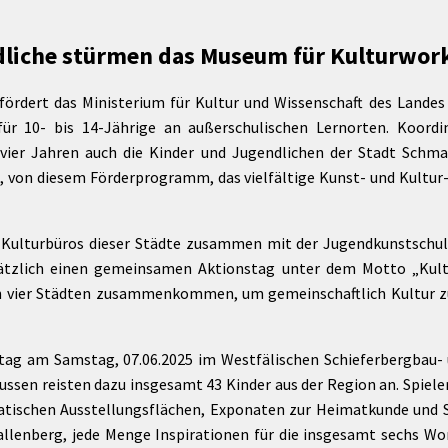
Maßnahmen zur
gestaltet
Barrierefreiheit
enberg
dliche stürmen das Museum für Kulturwor
Unterstützung
rk
chutz
Brand-, Katastrophen-
ördert das Ministerium für Kultur und Wissenschaft des Landes 
und
für 10- bis 14-Jährige an außerschulischen Lernorten. Koordi
Bevölkerungsschutz
 vier Jahren auch die Kinder und Jugendlichen der Stadt Schm
 von diesem Förderprogramm, das vielfältige Kunst- und Kultur
e Kulturbüros dieser Städte zusammen mit der Jugendkunstschul
sätzlich einen gemeinsamen Aktionstag unter dem Motto „Kult
en vier Städten zusammenkommen, um gemeinschaftlich Kultur z
nstag am Samstag, 07.06.2025 im Westfälischen Schieferbergba
Bussen reisten dazu insgesamt 43 Kinder aus der Region an. Spiel
matischen Ausstellungsflächen, Exponaten zur Heimatkunde un
allenberg, jede Menge Inspirationen für die insgesamt sechs Wo