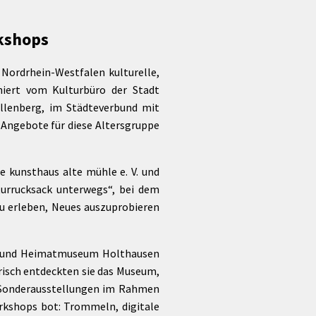
Förderungen von Bund und Land
Wald & Forst
kshops
Nordrhein-Westfalen kulturelle,
niert vom Kulturbüro der Stadt
allenberg, im Städteverbund mit
-Angebote für diese Altersgruppe
e kunsthaus alte mühle e. V. und
urrucksack unterwegs“, bei dem
u erleben, Neues auszuprobieren
u- und Heimatmuseum Holthausen
erisch entdeckten sie das Museum,
d Sonderausstellungen im Rahmen
rkshops bot: Trommeln, digitale