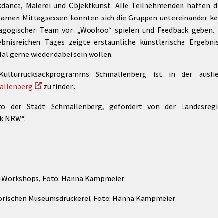
kdance, Malerei und Objektkunst. Alle Teilnehmenden hatten 
samen Mittagsessen konnten sich die Gruppen untereinander ke
agogischen Team von „Woohoo“ spielen und Feedback geben. D
ebnisreichen Tages zeigte erstaunliche künstlerische Ergebni
al gerne wieder dabei sein wollen.
lturrucksackprogramms Schmallenberg ist in der ausli
allenberg
zu finden.
üro der Stadt Schmallenberg, gefördert von der Landesreg
k NRW“.
i-Workshops, Foto: Hanna Kampmeier
torischen Museumsdruckerei, Foto: Hanna Kampmeier