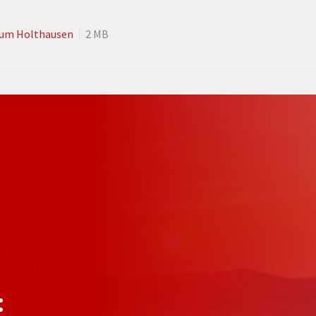
eum Holthausen
2 MB
: