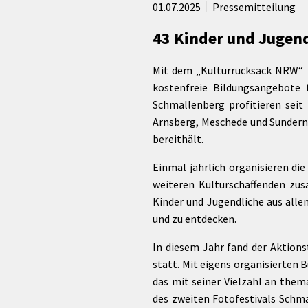
rtnerstädte
Organisation
01.07.2025
Pressemitteilung
Dienstleistungen
Jugend 
tsheimatpfleger
Steuern &
Schmall
Kontaktpersonen
43 Kinder und Jugen
Gebühren
bcams
Netzwe
Hilfe im
Ausschreibungen
Kinders
Krisenfall
Mit dem „Kulturrucksack NRW“ f
kostenfreie Bildungsangebote 
Schmallenberg profitieren seit
Arnsberg, Meschede und Sundern,
bereithält.
Einmal jährlich organisieren di
weiteren Kulturschaffenden zu
Kinder und Jugendliche aus all
und zu entdecken.
In diesem Jahr fand der Aktio
statt. Mit eigens organisierten 
das mit seiner Vielzahl an the
des zweiten Fotofestivals Schm