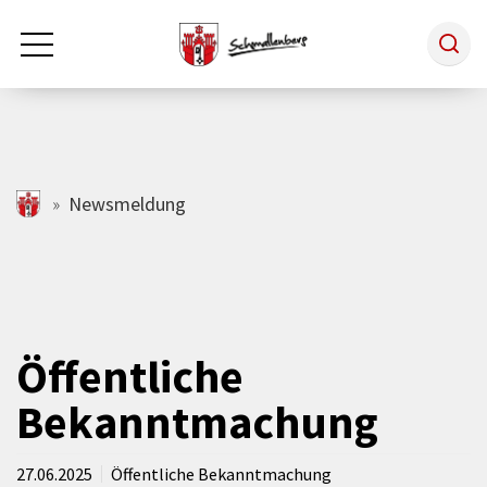
Zum Hauptinhalt springen
Rathaus & Politik
schmallenberg.de
Newsmeldung
Leben & Arbeiten
Tourismus
Öffentliche
Bekanntmachung
Freizeit & Kultur
27.06.2025
Öffentliche Bekanntmachung
Wirtschaft