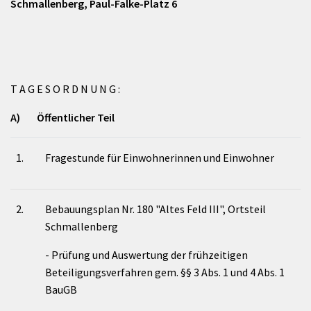
Schmallenberg, Paul-Falke-Platz 6
T A G E S O R D N U N G :
A) Öffentlicher Teil
1.
Fragestunde für Einwohnerinnen und Einwohner
2.
Bebauungsplan Nr. 180 "Altes Feld III", Ortsteil
Schmallenberg
- Prüfung und Auswertung der frühzeitigen
Beteiligungsverfahren gem. §§ 3 Abs. 1 und 4 Abs. 1
BauGB