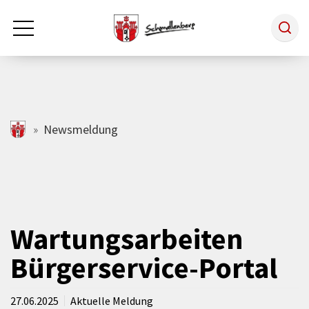
Zum Hauptinhalt springen
Rathaus & Politik
schmallenberg.de
Newsmeldung
Leben & Arbeiten
Tourismus
Wartungsarbeiten
Bürgerservice-Portal
Freizeit & Kultur
27.06.2025
Aktuelle Meldung
Wirtschaft