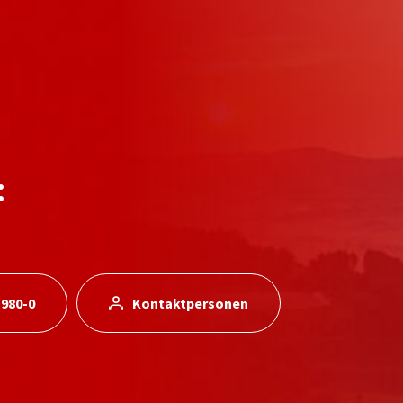
:
 980-0
Kontaktpersonen