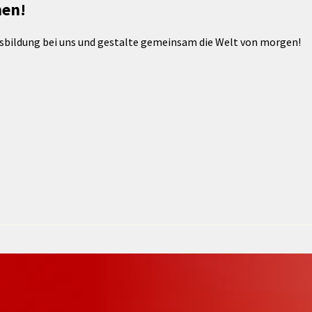
hen!
Maßnahmen zur
gestaltet
Barrierefreiheit
enberg
Ausbildung bei uns und gestalte gemeinsam die Welt von morgen!
Unterstützung
rk
chutz
Brand-, Katastrophen-
und
Bevölkerungsschutz