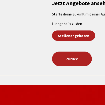
rtnerstädte
Organisation
Jetzt Angebote anse
Dienstleistungen
Jugend 
tsheimatpfleger
Steuern &
Schmall
Kontaktpersonen
Gebühren
Starte deine Zukunft mit einer 
bcams
Netzwe
Hilfe im
Ausschreibungen
Kinders
Krisenfall
Hier geht`s zu den
Stellenangeboten
Zurück