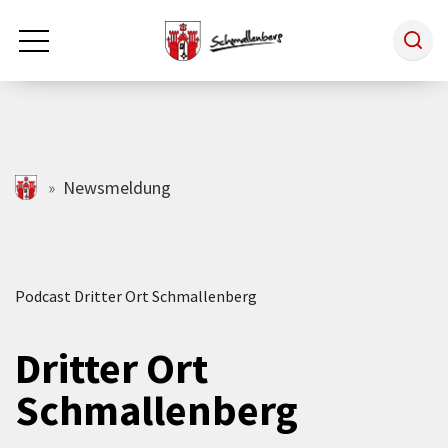
Zum Hauptinhalt springen
Rathaus & Politik
schmallenberg.de
Newsmeldung
Leben & Arbeiten
Podcast Dritter Ort Schmallenberg
Tourismus
Dritter Ort
Freizeit & Kultur
Schmallenberg
Wirtschaft