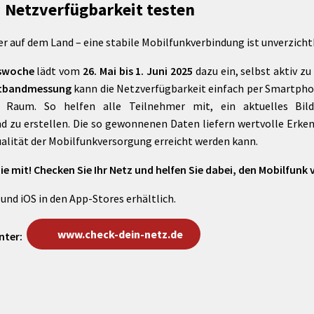
 Netzverfügbarkeit testen
Maßnahmen zur
gestaltet
Barrierefreiheit
enberg
 auf dem Land – eine stabile Mobilfunkverbindung ist unverzicht
Unterstützung
rk
chutz
Brand-, Katastrophen-
sswoche
lädt vom
26. Mai bis 1. Juni 2025
dazu ein, selbst aktiv z
und
itbandmessung
kann die Netzverfügbarkeit einfach per Smartpho
Bevölkerungsschutz
 Raum. So helfen alle Teilnehmer mit, ein aktuelles Bil
d zu erstellen. Die so gewonnenen Daten liefern wertvolle Erken
ualität der Mobilfunkversorgung erreicht werden kann.
ie mit! Checken Sie Ihr Netz und helfen Sie dabei, den Mobilfunk
 und iOS in den App-Stores erhältlich.
www.check-dein-netz.de
nter: