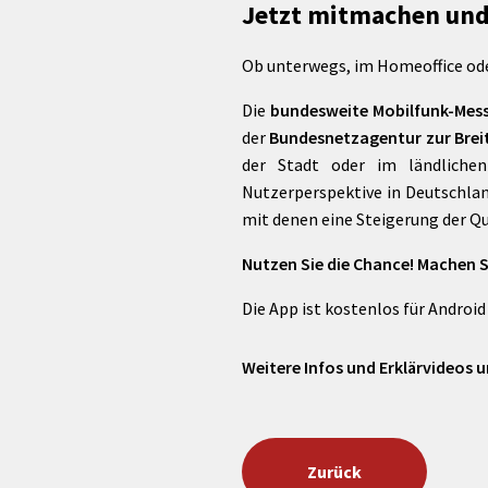
rtnerstädte
Organisation
Jetzt mitmachen und
Dienstleistungen
Jugend 
tsheimatpfleger
Steuern &
Schmall
Kontaktpersonen
Gebühren
Ob unterwegs, im Homeoffice oder
bcams
Netzwe
Hilfe im
Ausschreibungen
Kinders
Krisenfall
Die
bundesweite Mobilfunk-Me
der
Bundesnetzagentur zur Bre
der Stadt oder im ländlichen
Nutzerperspektive in Deutschlan
mit denen eine Steigerung der Q
Nutzen Sie die Chance! Machen S
Die App ist kostenlos für Android
Weitere Infos und Erklärvideos u
Zurück