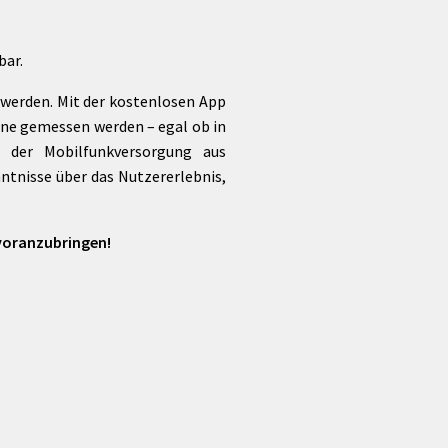
Förderungen von Bund und Land
Wald & Forst
bar.
u werden. Mit der kostenlosen App
ne gemessen werden – egal ob in
d der Mobilfunkversorgung aus
ntnisse über das Nutzererlebnis,
 voranzubringen!