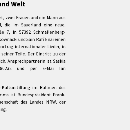
 und Welt
Förderungen von Bund und Land
Wald & Forst
t, zwei Frauen und ein Mann aus
d, die im Sauerland eine neue,
ße 7, in 57392 Schmallenberg-
Kownacki und Sain Rafí Enai einen
rtrag internationaler Lieder, in
einer Teile. Der Eintritt zu der
ch. Ansprechpartnerin ist Saskia
/980232 und per E-Mai lan
L-Kulturstiftung im Rahmen des
mms ist Bundespräsident Frank-
ssenschaft des Landes NRW, der
ung.