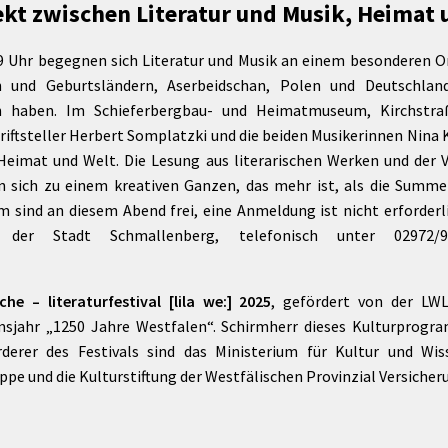
jekt zwischen Literatur und Musik, Heimat
Maßnahmen zur
gestaltet
Barrierefreiheit
enberg
 Uhr begegnen sich Literatur und Musik an einem besonderen Or
Unterstützung
rk
n und Geburtsländern, Aserbeidschan, Polen und Deutschlan
chutz
Brand-, Katastrophen-
n haben. Im Schieferbergbau- und Heimatmuseum, Kirchstra
und
iftsteller Herbert Somplatzki und die beiden Musikerinnen Nina 
Bevölkerungsschutz
eimat und Welt. Die Lesung aus literarischen Werken und der Vo
 sich zu einem kreativen Ganzen, das mehr ist, als die Summe s
 sind an diesem Abend frei, eine Anmeldung ist nicht erforderli
o der Stadt Schmallenberg, telefonisch unter 02972
che – literaturfestival [lila we:] 2025
, gefördert von der LW
jahr „1250 Jahre Westfalen“. Schirmherr dieses Kulturprogra
rderer des Festivals sind das Ministerium für Kultur und Wi
e und die Kulturstiftung der Westfälischen Provinzial Versicher