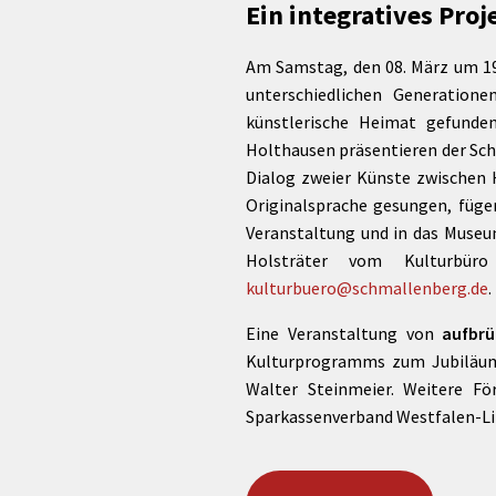
rtnerstädte
Organisation
Ein integratives Pro
Dienstleistungen
Jugend 
tsheimatpfleger
Steuern &
Schmall
Kontaktpersonen
Gebühren
Am Samstag, den 08. März um 19
bcams
Netzwe
Hilfe im
unterschiedlichen Generatione
Ausschreibungen
Kinders
Krisenfall
künstlerische Heimat gefunde
Holthausen präsentieren der Schr
Dialog zweier Künste zwischen H
Originalsprache gesungen, fügen
Veranstaltung und in das Museum
Holsträter vom Kulturbür
kulturbuero@schmallenberg.de
.
Eine Veranstaltung von
aufbrü
Kulturprogramms zum Jubiläums
Walter Steinmeier. Weitere Fö
Sparkassenverband Westfalen-Lipp