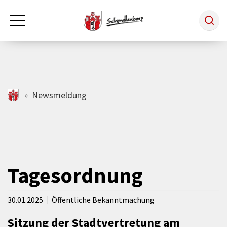
Zum Hauptinhalt springen
Rathaus & Politik
schmallenberg.de
Newsmeldung
Leben & Arbeiten
Tourismus
Tagesordnung
Freizeit & Kultur
30.01.2025
Öffentliche Bekanntmachung
Sitzung der Stadtvertretung am
Wirtschaft