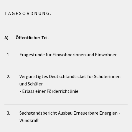
T A G E S O R D N U N G :
A) Öffentlicher Teil
1.
Fragestunde für Einwohnerinnen und Einwohner
2.
Vergünstigtes Deutschlandticket für Schülerinnen
und Schüler
- Erlass einer Förderrichtlinie
3.
Sachstandsbericht Ausbau Erneuerbare Energien -
Windkraft