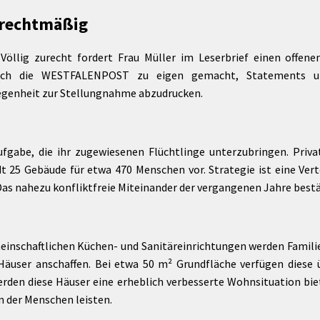
Maßnahmen zur
gestaltet
 rechtmäßig
Barrierefreiheit
enberg
Unterstützung
rk
 Völlig zurecht fordert Frau Müller im Leserbrief einen offen
chutz
Brand-, Katastrophen-
 sich die WESTFALENPOST zu eigen gemacht, Statements un
und
genheit zur Stellungnahme abzudrucken.
Bevölkerungsschutz
Aufgabe, die ihr zugewiesenen Flüchtlinge unterzubringen. Pr
t 25 Gebäude für etwa 470 Menschen vor. Strategie ist eine Vert
Das nahezu konfliktfreie Miteinander der vergangenen Jahre bestä
nschaftlichen Küchen- und Sanitäreinrichtungen werden Familie
Häuser anschaffen. Bei etwa 50 m² Grundfläche verfügen diese 
rden diese Häuser eine erheblich verbesserte Wohnsituation bie
n der Menschen leisten.