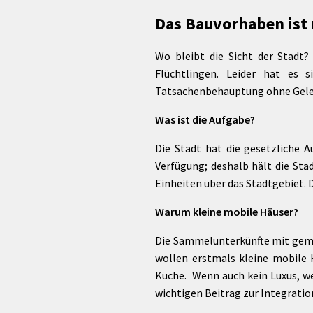
rtnerstädte
Organisation
Dienstleistungen
Jugend 
Das Bauvorhaben ist
tsheimatpfleger
Steuern &
Schmall
Kontaktpersonen
Gebühren
bcams
Netzwe
Hilfe im
Wo bleibt die Sicht der Stadt?
Ausschreibungen
Kinders
Krisenfall
Flüchtlingen. Leider hat es
Tatsachenbehauptung ohne Gele
Was ist die Aufgabe?
Die Stadt hat die gesetzliche 
Verfügung; deshalb hält die Stad
Einheiten über das Stadtgebiet. 
Warum kleine mobile Häuser?
Die Sammelunterkünfte mit gemei
wollen erstmals kleine mobile 
Küche. Wenn auch kein Luxus, we
wichtigen Beitrag zur Integratio