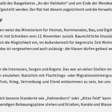
rhalb des Baugebietes „An der Viehbahn“ und am Ende der Wende
gestellt werden. Der Rat hat diesem zugestimmt und die Verwaltu
g!
n weist das Ministerium für Heimat, Kommunales, Bau, und Digit
ht mit Schreiben vom 12. November zurück. Baurechtliche Unzulä
h die Möglichkeit ein, im Außenbereich für begrenzte Zeit Woh
 das ist vorgesehen und auch zulässig– die Häuser dürfen gebaut 
r die Interessen, Sorgen und Ängste. Das war an vielen Stellen im
einziehen. Natürlich mit Flüchtlings- oder Migrationshintergru
 froh, Krieg, Vertreibung und Elend entkommen zu sein, bei uns
ich bessere Standorte wie „Hahnenborn“ oder „Altes Feld“ kann e
twendigen Bebauungspläne stehen und Straßen, Kanäle und Wasserlei