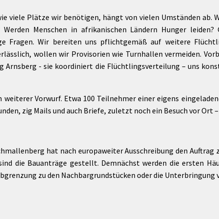
ie viele Plätze wir benötigen, hängt von vielen Umständen ab. Wi
 Werden Menschen in afrikanischen Ländern Hunger leiden? G
ige Fragen. Wir bereiten uns pflichtgemäß auf weitere Flücht
erlässlich, wollen wir Provisorien wie Turnhallen vermeiden. Vorbe
Arnsberg - sie koordiniert die Flüchtlingsverteilung – uns kons
weiterer Vorwurf. Etwa 100 Teilnehmer einer eigens eingelad
en, zig Mails und auch Briefe, zuletzt noch ein Besuch vor Ort –
hmallenberg hat nach europaweiter Ausschreibung den Auftrag z
sind die Bauanträge gestellt. Demnächst werden die ersten Häus
 Abgrenzung zu den Nachbargrundstücken oder die Unterbringung v