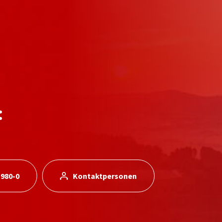
:
 980-0
Kontaktpersonen