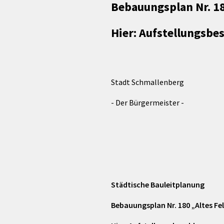
rtnerstädte
Organisation
Bebauungsplan Nr. 180
Dienstleistungen
Jugend 
tsheimatpfleger
Steuern &
Schmall
Kontaktpersonen
Gebühren
Hier: Aufstellungsbe
bcams
Netzwe
Hilfe im
Ausschreibungen
Kinders
Krisenfall
Stadt Schmallenberg
- Der Bürgermeister -
Städtische Bauleitplanung
Bebauungsplan Nr. 180 „Altes Fel