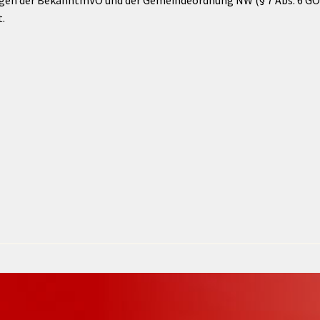
en der BekanntmVO und der Gemeindeordnung NW (§ 7 Abs. 6 GO 
.