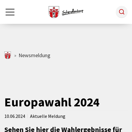
Zum Hauptinhalt springen
Rathaus & Politik
schmallenberg.de
Newsmeldung
Leben & Arbeiten
Tourismus
Europawahl 2024
Freizeit & Kultur
10.06.2024
Aktuelle Meldung
Sehen Sie hier die Wahlergebnisse für
Wirtschaft