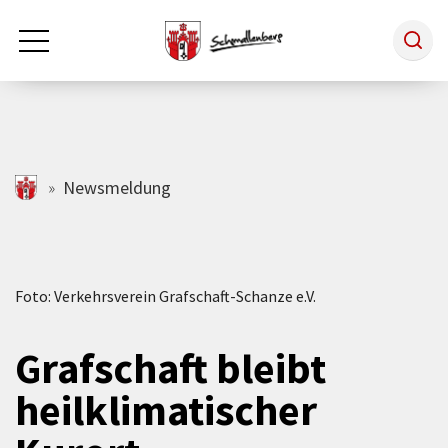
Zum Hauptinhalt springen
Rathaus & Politik
schmallenberg.de
Newsmeldung
Leben & Arbeiten
Foto: Verkehrsverein Grafschaft-Schanze e.V.
Tourismus
Grafschaft bleibt
Freizeit & Kultur
heilklimatischer
Wirtschaft