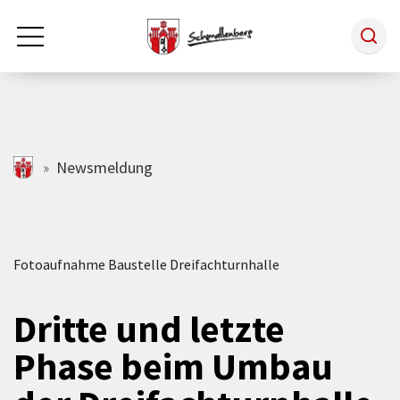
Zum Hauptinhalt springen
Rathaus & Politik
schmallenberg.de
Newsmeldung
Leben & Arbeiten
Fotoaufnahme Baustelle Dreifachturnhalle
Tourismus
Dritte und letzte
Freizeit & Kultur
Phase beim Umbau
Wirtschaft