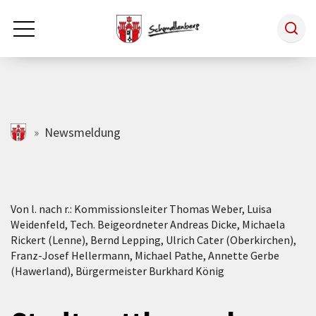
Zum Hauptinhalt springen
Rathaus & Politik
schmallenberg.de
Newsmeldung
Leben & Arbeiten
Von l. nach r.: Kommissionsleiter Thomas Weber, Luisa
Tourismus
Weidenfeld, Tech. Beigeordneter Andreas Dicke, Michaela
Rickert (Lenne), Bernd Lepping, Ulrich Cater (Oberkirchen),
Franz-Josef Hellermann, Michael Pathe, Annette Gerbe
Freizeit & Kultur
(Hawerland), Bürgermeister Burkhard König
Wirtschaft