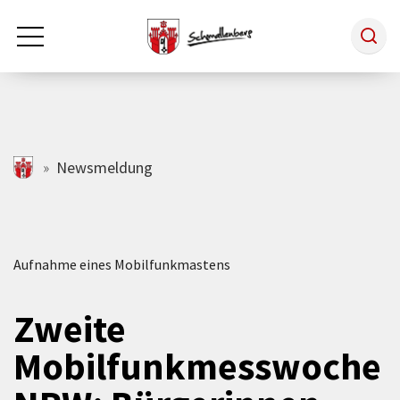
Zum Hauptinhalt springen
Rathaus & Politik
schmallenberg.de
Newsmeldung
Leben & Arbeiten
Aufnahme eines Mobilfunkmastens
Tourismus
Zweite
Freizeit & Kultur
Mobilfunkmesswoche
Wirtschaft