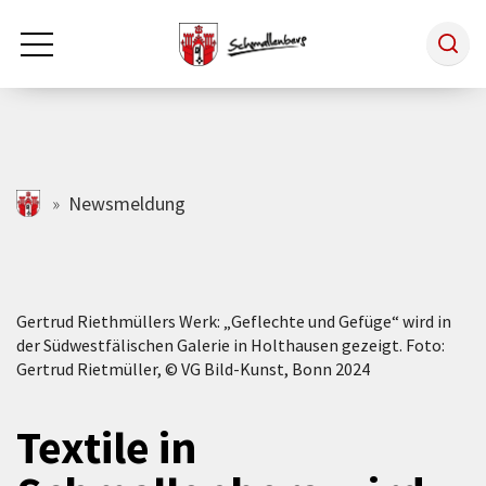
Zum Hauptinhalt springen
Rathaus & Politik
schmallenberg.de
Newsmeldung
Leben & Arbeiten
Gertrud Riethmüllers Werk: „Geflechte und Gefüge“ wird in
Tourismus
der Südwestfälischen Galerie in Holthausen gezeigt. Foto:
Gertrud Rietmüller, © VG Bild-Kunst, Bonn 2024
Freizeit & Kultur
Textile in
Wirtschaft