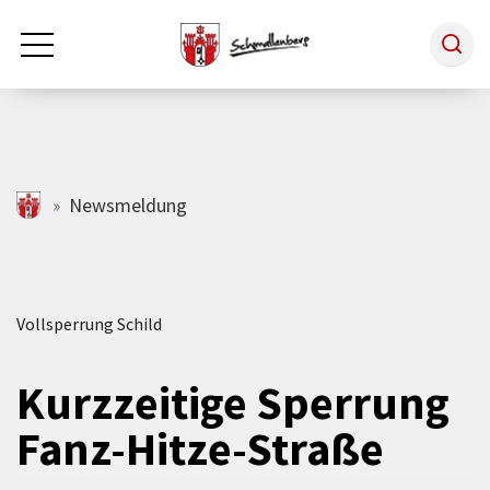
Zum Hauptinhalt springen
Rathaus & Politik
schmallenberg.de
Newsmeldung
Leben & Arbeiten
Vollsperrung Schild
Tourismus
Kurzzeitige Sperrung
Freizeit & Kultur
Fanz-Hitze-Straße
Wirtschaft