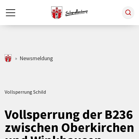
Zum Hauptinhalt springen
Rathaus & Politik
schmallenberg.de
Newsmeldung
Leben & Arbeiten
Vollsperrung Schild
Tourismus
Vollsperrung der B236
Freizeit & Kultur
zwischen Oberkirchen
Wirtschaft