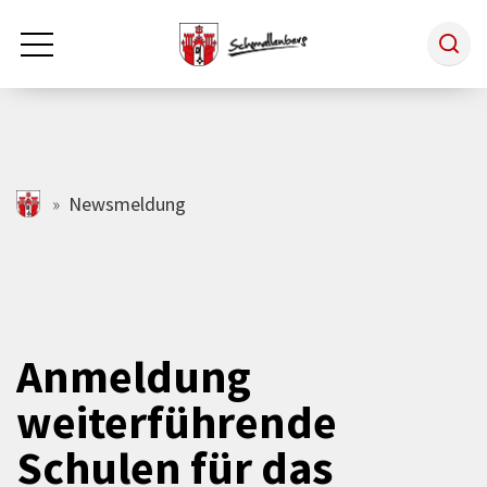
Zum Hauptinhalt springen
Rathaus & Politik
schmallenberg.de
Newsmeldung
Leben & Arbeiten
Tourismus
Anmeldung
weiterführende
Freizeit & Kultur
Schulen für das
Wirtschaft