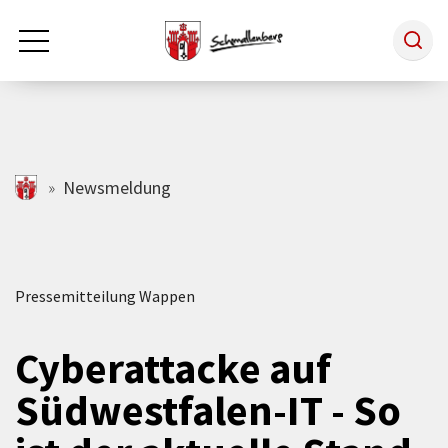
Zum Hauptinhalt springen
Rathaus & Politik
schmallenberg.de
Newsmeldung
Leben & Arbeiten
Pressemitteilung Wappen
Tourismus
Cyberattacke auf
Freizeit & Kultur
Südwestfalen-IT - So
Wirtschaft