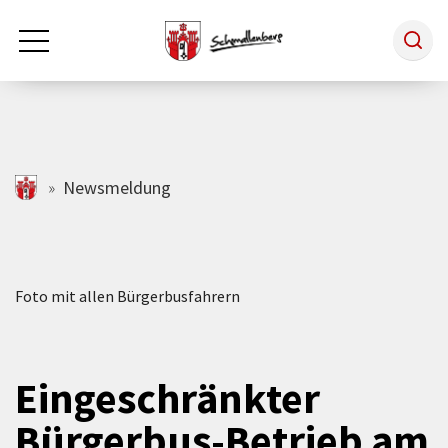
Zum Hauptinhalt springen
Rathaus & Politik
schmallenberg.de
Newsmeldung
Leben & Arbeiten
Foto mit allen Bürgerbusfahrern
Tourismus
Freizeit & Kultur
Eingeschränkter
Bürgerbus-Betrieb am
Wirtschaft