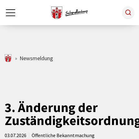
Zum Hauptinhalt springen
Rathaus & Politik
schmallenberg.de
Newsmeldung
Leben & Arbeiten
Tourismus
3. Änderung der
Zuständigkeitsordnun
Freizeit & Kultur
03.07.2026
Öffentliche Bekanntmachung
Wirtschaft