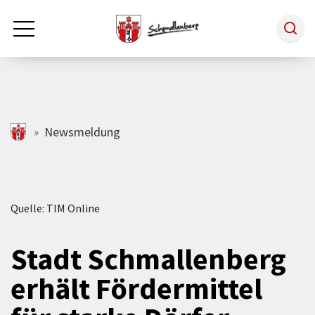
Zum Hauptinhalt springen
Rathaus & Politik
schmallenberg.de
Newsmeldung
Leben & Arbeiten
Quelle: TIM Online
Tourismus
Stadt Schmallenberg
Freizeit & Kultur
erhält Fördermittel
Wirtschaft