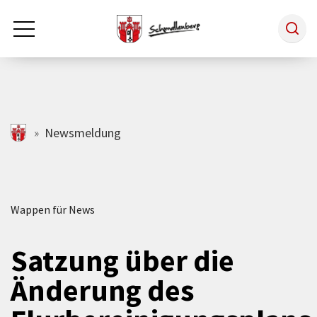
Zum Hauptinhalt springen
Rathaus & Politik
schmallenberg.de
Newsmeldung
Leben & Arbeiten
Wappen für News
Tourismus
Satzung über die
Freizeit & Kultur
Änderung des
Wirtschaft