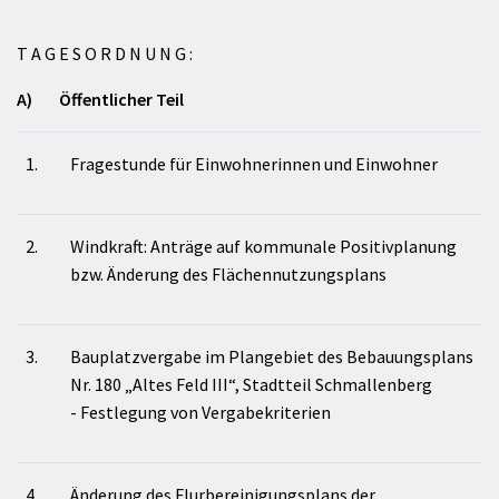
T A G E S O R D N U N G :
A) Öffentlicher Teil
1.
Fragestunde für Einwohnerinnen und Einwohner
2.
Windkraft: Anträge auf kommunale Positivplanung
bzw. Änderung des Flächennutzungsplans
3.
Bauplatzvergabe im Plangebiet des Bebauungsplans
Nr. 180 „Altes Feld III“, Stadtteil Schmallenberg
- Festlegung von Vergabekriterien
4.
Änderung des Flurbereinigungsplans der