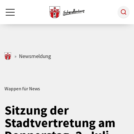
Zum Hauptinhalt springen
Rathaus & Politik
schmallenberg.de
Newsmeldung
Leben & Arbeiten
Wappen für News
Tourismus
Sitzung der
Freizeit & Kultur
Stadtvertretung am
Wirtschaft