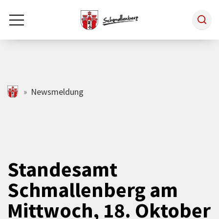
Zum Hauptinhalt springen
Rathaus & Politik
schmallenberg.de
Newsmeldung
Leben & Arbeiten
Tourismus
Standesamt
Schmallenberg am
Freizeit & Kultur
Mittwoch, 18. Oktober
Wirtschaft