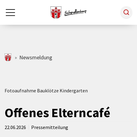
Zum Hauptinhalt springen
Rathaus & Politik
schmallenberg.de
Newsmeldung
Leben & Arbeiten
Fotoaufnahme Bauklötze Kindergarten
Tourismus
Offenes Elterncafé
Freizeit & Kultur
22.06.2026
Pressemitteilung
Wirtschaft